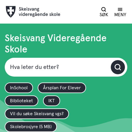
SØK
MENY
Skeisvang
vgs
Skeisvang Videregående
Skole
InSchool
Årsplan For Elever
Biblioteket
IKT
Vil du søke Skeisvang vgs?
Skolebrosjyre
(5 MB)