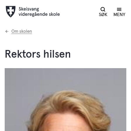
SØK
MENY
Du
Om skolen
er
her:
Rektors hilsen