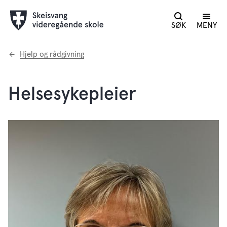
SØK
MENY
Du
Hjelp og rådgivning
er
her:
Helsesykepleier